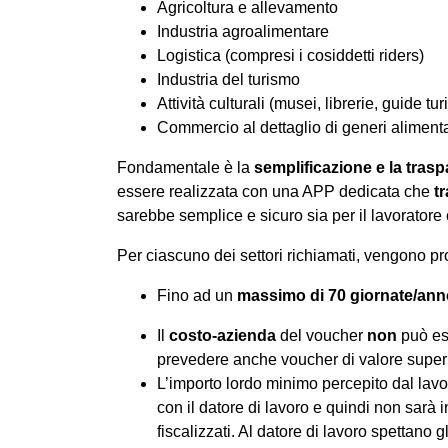
Agricoltura e allevamento
Industria agroalimentare
Logistica (compresi i cosiddetti riders)
Industria del turismo
Attività culturali (musei, librerie, guide tur
Commercio al dettaglio di generi alimenta
Fondamentale è la
semplificazione e la trasp
essere realizzata con una APP dedicata che
t
sarebbe semplice e sicuro sia per il lavoratore c
Per ciascuno dei settori richiamati, vengono prop
Fino ad un
massimo di 70 giornate/ann
Il
costo-azienda
del voucher
non
può e
prevedere anche voucher di valore superior
L’importo lordo minimo percepito dal lavor
con il datore di lavoro e quindi non sarà i
fiscalizzati. Al datore di lavoro spettano g