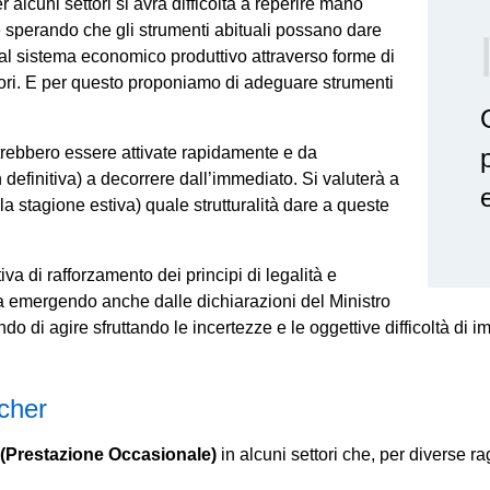
 alcuni settori si avrà difficoltà a reperire mano
e sperando che gli strumenti abituali possano dare
tà al sistema economico produttivo attraverso forme di
ratori. E per questo proponiamo di adeguare strumenti
trebbero essere attivate rapidamente e da
efinitiva) a decorrere dall’immediato. Si valuterà a
e
 stagione estiva) quale strutturalità dare a queste
a di rafforzamento dei principi di legalità e
 emergendo anche dalle dichiarazioni del Ministro
ndo di agire sfruttando le incertezze e le oggettive difficoltà di i
ucher
Prestazione Occasionale)
in alcuni settori che, per diverse 