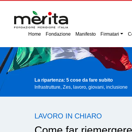
Home
Fondazione
Manifesto
Firmatari
C
La ripartenza: 5 cose da fare subito
Infrastrutture, Zes, lavoro, giovani, inclusione
LAVORO IN CHIARO
Come far riemergere