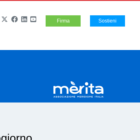
Firma
Sostieni
ogiorno