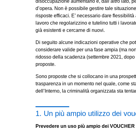
disoccupazione aumentano e, dall’altro lato, per
d’opera. Non è possibile gestire tale situazion
risposte efficaci. E’ necessario dare flessibili
lavoro che regolarizzino e tutelino tutti i lavo
già esistenti e cercarne di nuovi.
Di seguito alcune indicazioni operative che po
considerare valide per una fase ampia (ma non d
ridosso della scadenza (settembre 2021, dopo la
proposte.
Sono proposte che si collocano in una prospettiv
trasparenza in un momento nel quale, come sta
dell’Interno, la criminalità organizzata sta tenta
1. Un più ampio utilizzo dei vo
Prevedere un uso più ampio dei VOUCHER (