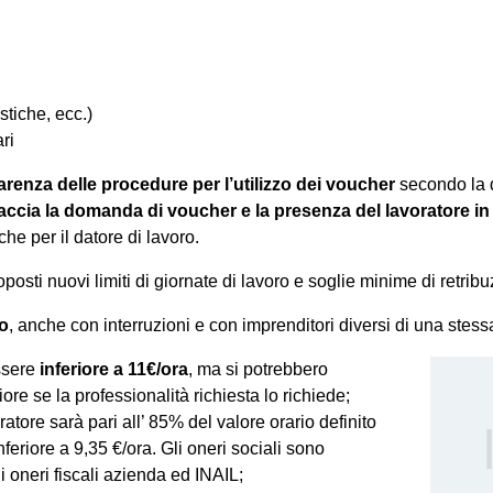
istiche, ecc.)
ri
arenza delle procedure per l’utilizzo dei voucher
secondo la d
raccia la domanda di voucher e la presenza del lavoratore in
he per il datore di lavoro.
osti nuovi limiti di giornate di lavoro e soglie minime di retribu
o
, anche con interruzioni e con imprenditori diversi di una stess
ssere
inferiore a 11€/ora
, ma si potrebbero
e se la professionalità richiesta lo richiede;
atore sarà pari all’ 85% del valore orario definito
nferiore a 9,35 €/ora. Gli oneri sociali sono
li oneri fiscali azienda ed INAIL;