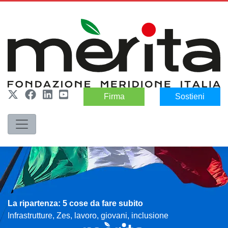
Firma
Sostieni
La ripartenza: 5 cose da fare subito
Infrastrutture, Zes, lavoro, giovani, inclusione