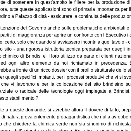
ette di sostenere in quest’ambito le filiere per la produzione d
 Allora, tutte queste applicazioni sono di primaria importanza per
no a Palazzo di città - assicurare la continuità delle produzioni e
l’attenzione del Governo anche sulle problematiche ambientali e 
artiti di maggioranza per aprire un confronto con l’Esecutivo i c
, certo, solo che quando si avviassero incontri a quel tavolo - 
o sito - una rigorosa istruttoria tecnica preparata per quegli i
lchimico di Brindisi e il loro utilizzo da parte di clienti nazio
à ed ogni altro elemento da noi richiamato in precedenza. 
 a fronte di un ricco dossier con il profilo strutturale dello s
 quegli specifici impianti, per i processi produttivi che vi si sv
to che vi lavorano e per la collocazione del sito brindisino
rziale o radicale delle tecnologie oggi impiegate a Brindisi
questo stabilimento ?
te a queste domande, si avrebbe allora il dovere di farlo, pre
io di natura prevalentemente propagandistica che nulla avrebbero 
no che chiedere la chimica verde non sia sinonimo di richiesta
erno, dall’azienda e dalla stessa Eni che, a questo punto, 