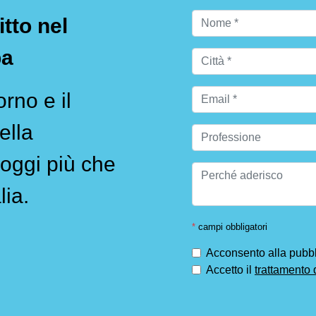
itto nel
pa
rno e il
ella
oggi più che
lia.
*
campi obbligatori
Acconsento alla pubbli
Accetto il
trattamento 