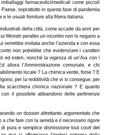
i imballaggi farmaceutici/medicali come piccoli
 il Paese, soprattutto in questa fase di pandemia
 le usuali forniture alla filiera italiana.
industriali della città, come accade da anni per
ui Ministri peraltro un incontro non lo negano a
cui verrebbe invitata anche l’azienda e con essa
ncontri non potrebbe che evidenziare i caratteri
nali ed esteri, nonché la vigenza di un’Aia con i
Ed allora l’Amministrazione comunale, e chi
tabilimento locale ? La chimica verde, forse ? E
olgono, per la redditività che vi si consegue, per
 sulla scacchiera chimica nazionale ? E quanto
, con il possibile abbandono delle pertinenze
parando un dossier altrettanto argomentato che
a che fare con la serietà e il necessario rigore
 di pura e semplice dismissione tout court del
se mai si affermasse l’ipotesi estrema della