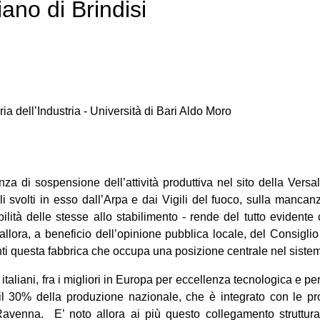
ano di Brindisi
ia dell’Industria - Università di Bari Aldo Moro
za di sospensione dell’attività produttiva nel sito della Versal
li svolti in esso dall’Arpa e dai Vigili del fuoco, sulla manc
lità delle stesse allo stabilimento - rende del tutto evidente
E allora, a beneficio dell’opinione pubblica locale, del Consigl
ti questa fabbrica che occupa una posizione centrale nel sistema
r italiani, fra i migliori in Europa per eccellenza tecnologica e 
a il 30% della produzione nazionale, che è integrato con le pro
i Ravenna. E’ noto allora ai più questo collegamento struttur