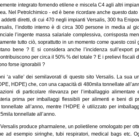
temente integrato fornendo etilene e miscela C4 agli altri impian
area. Nel Petrolchimico - ed è bene ricordare anche questo dat
 addetti diretti, di cui 470 negli impianti Versalis, 300 fra E
rsalis, l’indotto interno è di circa 300 persone in media al g
rovinciale l’ingente massa salariale complessiva, corrisposta men
tamente tutto ciò, soprattutto in un momento come questo così 
alutano bene ? E si considera anche l’incidenza sull’export p
tribuiscono per circa il 50% % del totale ? E i prelievi fiscali de
ono forse ignorabili ?
 ‘a valle’ dei semilavorati di questo sito Versalis. La sua unità
DPE, HDPE) che, con una capacità di 480mila tonnellate all’anno
zioni di particolare rilevanza per l’imballaggio alimentare e i
eria prima per imballaggi flessibili per alimenti e beni di pr
 tonnellate all’anno, mentre l’HDPE è utilizzato per imballaggi
5mila tonnellate all’anno.
Versalis produce pharmalene, un polietilene omologato per otte
me ad esempio siringhe, tubi respiratori, medical bags etc. 