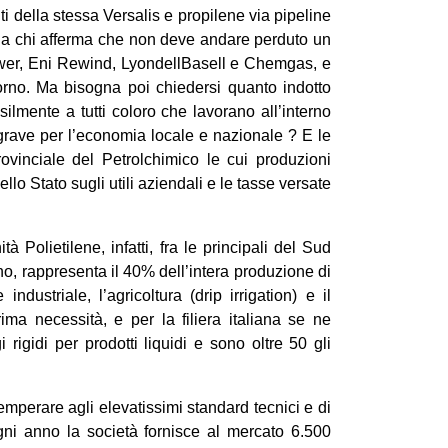
ti della stessa Versalis e propilene via pipeline
o a chi afferma che non deve andare perduto un
nipower, Eni Rewind, LyondellBasell e Chemgas, e
iorno. Ma bisogna poi chiedersi quanto indotto
silmente a tutti coloro che lavorano all’interno
grave per l’economia locale e nazionale ? E le
rovinciale del Petrolchimico le cui produzioni
llo Stato sugli utili aziendali e le tasse versate
 Polietilene, infatti, fra le principali del Sud
, rappresenta il 40% dell’intera produzione di
ndustriale, l’agricoltura (drip irrigation) e il
ima necessità, e per la filiera italiana se ne
 rigidi per prodotti liquidi e sono oltre 50 gli
mperare agli elevatissimi standard tecnici e di
Ogni anno la società fornisce al mercato 6.500