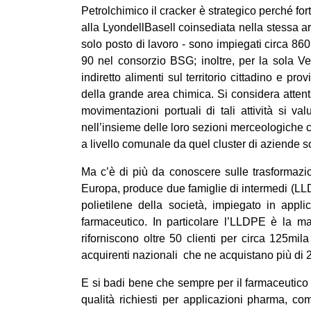
Petrolchimico il cracker è strategico perché for
alla LyondellBasell coinsediata nella stessa 
solo posto di lavoro - sono impiegati circa 860
90 nel consorzio BSG; inoltre, per la sola Ve
indiretto alimenti sul territorio cittadino e p
della grande area chimica. Si considera atten
movimentazioni portuali di tali attività si v
nell’insieme delle loro sezioni merceologiche con
a livello comunale da quel cluster di aziende s
Ma c’è di più da conoscere sulle trasformazioni
Europa, produce due famiglie di intermedi (LL
polietilene della società, impiegato in applica
farmaceutico. In particolare l’LLDPE è la mat
riforniscono oltre 50 clienti per circa 125mila
acquirenti nazionali che ne acquistano più di 2
E si badi bene che sempre per il farmaceutico 
qualità richiesti per applicazioni pharma, co