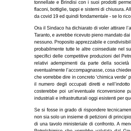
tonnellate e Brindisi con i suoi prodotti perm
flaconi, bottiglie, tappi e sistemi di chiusura.
da covid 19 ed quindi fondamentale - se lo ricordi
Ora il Sindaco ha dichiarato di voler attirare 
Taranto, e avrebbe ricevuto pieno mandato dai p
nessuno. Proposito apprezzabile e condivisibile
probabilmente tutte le altre coinsediate nel su
specifici delle competitive produzioni del Petro
relativi adempimenti da parte della societ
eventualmente l’accompagnasse, cosa chiederebbe
che vorrebbe dire in concreto ‘chimica verde’ per
il numero degli occupati diretti e nell’indot
costerebbe poi un’eventuale riconversione pa
industriali e infrastrutturali oggi esistenti per 
Se si fosse in grado di rispondere tecnicamen
non sia solo un insieme di petizioni di princip
di una tavolo ministeriale di confronto. A me
Petrolchimico che verrebbe valutata dal Gov