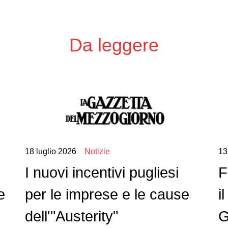
Da leggere
18 luglio 2026
Notizie
13
I nuovi incentivi pugliesi
F
e
per le imprese e le cause
i
dell'"Austerity"
G