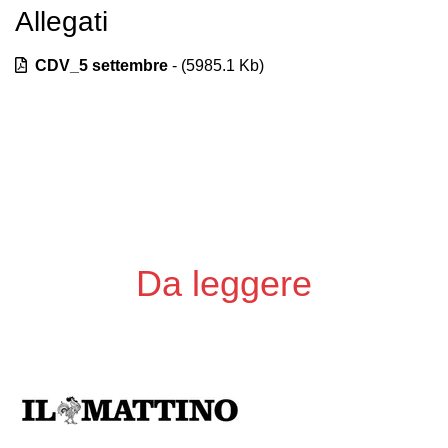
Allegati
Previous
Next
CDV_5 settembre
- (
5985.1
Kb)
Da leggere