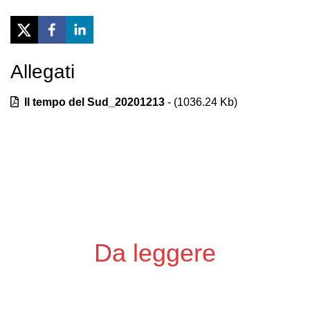
Allegati
Previous
Next
Il tempo del Sud_20201213
- (
1036.24
Kb)
Da leggere