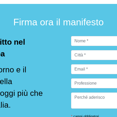
Firma ora il manifesto
itto nel
pa
rno e il
ella
oggi più che
lia.
*
campi obbligatori