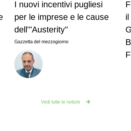
I nuovi incentivi pugliesi
F
e
per le imprese e le cause
i
dell'"Austerity"
G
B
Gazzetta del mezzogiorno
F
Vedi tutte le notizie