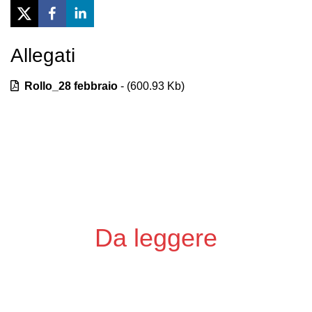
Allegati
Previous
Next
Rollo_28 febbraio
- (
600.93
Kb)
Da leggere