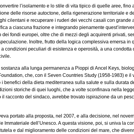
nvertire l’isolamento e lo stile di vita tipico di quelle aree, fino 
ne delle risorse autoctone, della rigenerazione territoriale e de
ghi cilentani e recuperare i ruderi dei vecchi casali con grande at
ca a ciascuna frazione e integrando pienamente quest’intervent
 dei fondi europei, oltre che di mezzi degli acquirenti privati, 
peculazione. Inoltre, frutto della logica complessiva emersa in 
te a condizioni peculiari di esistenza e operosità, a una condotta d
civile.
e sostanza alla lunga permanenza a Pioppi di Ancel Keys, biologo
undation, che, con il Seven Countries Study (1958-1983) e il 
 benefici della dieta mediterranea sulla salute e sulla durata d
tradizioni storiche di quei luoghi, che a volte sconfinava nella 
il racconto del sindaco, avrebbe trovato ispirazione da un pesc
eva portato alla proposta, nel 2007, e alla decisione, nel novem
ale Immateriale dell’Unesco. A questa visione, poi, si univa la
a tutela e dal miglioramento delle condizioni del mare, che divenne