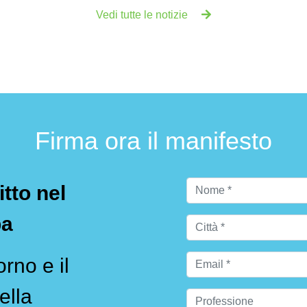
Vedi tutte le notizie
Firma ora il manifesto
itto nel
pa
rno e il
ella