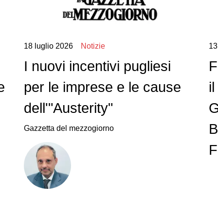
18 luglio 2026
Notizie
13
I nuovi incentivi pugliesi
F
e
per le imprese e le cause
i
dell'"Austerity"
G
B
Gazzetta del mezzogiorno
F