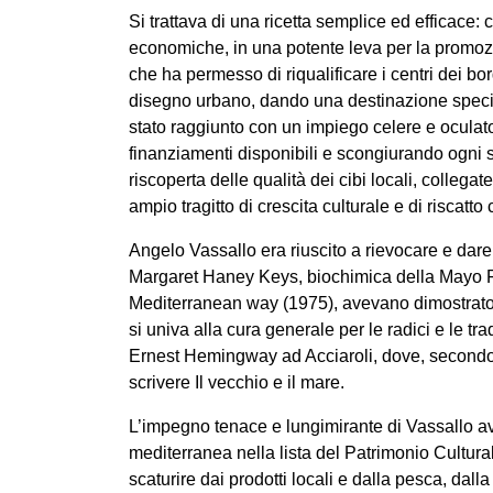
Si trattava di una ricetta semplice ed efficace: co
economiche, in una potente leva per la promozio
che ha permesso di riqualificare i centri dei bor
disegno urbano, dando una destinazione specifi
stato raggiunto con un impiego celere e oculato
finanziamenti disponibili e scongiurando ogni s
riscoperta delle qualità dei cibi locali, collega
ampio tragitto di crescita culturale e di riscatto 
Angelo Vassallo era riuscito a rievocare e dar
Margaret Haney Keys, biochimica della Mayo Fo
Mediterranean way (1975), avevano dimostrato i
si univa alla cura generale per le radici e le 
Ernest Hemingway ad Acciaroli, dove, secondo 
scrivere Il vecchio e il mare.
L’impegno tenace e lungimirante di Vassallo av
mediterranea nella lista del Patrimonio Cultur
scaturire dai prodotti locali e dalla pesca, dall