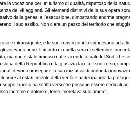
vare la vocazione per un turismo di qualità, rispettoso della natu
senza dei villeggianti. Gli elementi distintivi della sua opera son
rativo dalla genesi all’esecuzione, dimostrando enorme pragmati
 erano il suo assillo. Non c’era un pezzo del territorio che sfug
oso e intransigente, e le sue convinzioni lo spingevano ad affron
li volevano bene. Il ricordo di quella sera di settembre tormenta
ta, ma non è stato rimosso dalle vicende attuali del Sud, che s
toria della Repubblica e la giustizia faccia il suo corso, comple
eridionali devono proseguire la sua iniziativa di profonda innova
ntribuire al ristabilimento della verità e partecipando da protago
iuseppe Liuccio ha scritto versi che possono essere dedicati ad
pisso lacreme e dolore e, forse, meretava sulo amore”.