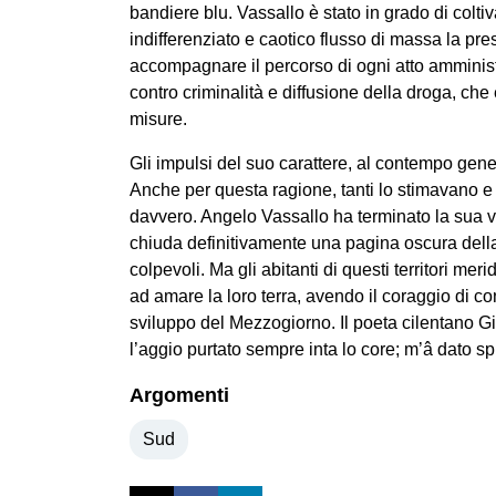
bandiere blu. Vassallo è stato in grado di colti
indifferenziato e caotico flusso di massa la pre
accompagnare il percorso di ogni atto amminist
contro criminalità e diffusione della droga, che
misure.
Gli impulsi del suo carattere, al contempo gener
Anche per questa ragione, tanti lo stimavano e g
davvero. Angelo Vassallo ha terminato la sua vi
chiuda definitivamente una pagina oscura della s
colpevoli. Ma gli abitanti di questi territori m
ad amare la loro terra, avendo il coraggio di co
sviluppo del Mezzogiorno. Il poeta cilentano G
l’aggio purtato sempre inta lo core; m’â dato s
Argomenti
Sud