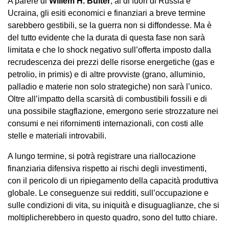
A parere di
Willem H. Buiter
, al di fuori di Russia e
Ucraina, gli esiti economici e finanziari a breve termine
sarebbero gestibili, se la guerra non si diffondesse. Ma è
del tutto evidente che la durata di questa fase non sarà
limitata e che lo shock negativo sull’offerta imposto dalla
recrudescenza dei prezzi delle risorse energetiche (gas e
petrolio, in primis) e di altre provviste (grano, alluminio,
palladio e materie non solo strategiche) non sarà l’unico.
Oltre all’impatto della scarsità di combustibili fossili e di
una possibile stagflazione, emergono serie strozzature nei
consumi e nei rifornimenti internazionali, con costi alle
stelle e materiali introvabili.
A lungo termine, si potrà registrare una riallocazione
finanziaria difensiva rispetto ai rischi degli investimenti,
con il pericolo di un ripiegamento della capacità produttiva
globale. Le conseguenze sui redditi, sull’occupazione e
sulle condizioni di vita, su iniquità e disuguaglianze, che si
moltiplicherebbero in questo quadro, sono del tutto chiare.