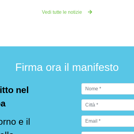
Vedi tutte le notizie
Firma ora il manifesto
itto nel
pa
rno e il