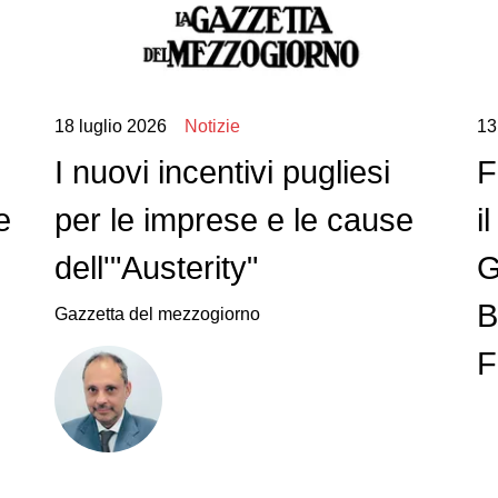
18 luglio 2026
Notizie
13
I nuovi incentivi pugliesi
F
e
per le imprese e le cause
i
dell'"Austerity"
G
B
Gazzetta del mezzogiorno
F