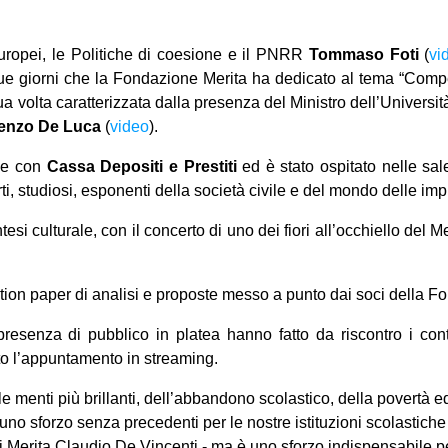
 Europei, le Politiche di coesione e il PNRR
Tommaso Foti
(
vi
due giorni che la Fondazione Merita ha dedicato al tema “Compe
sua volta caratterizzata dalla presenza del Ministro dell’Universi
enzo De Luca
(
video
).
one con
Cassa Depositi e Prestiti
ed è stato ospitato nelle sale 
rti, studiosi, esponenti della società civile e del mondo delle im
i culturale, con il concerto di uno dei fiori all’occhiello del Me
tion paper di analisi e proposte messo a punto dai soci della Fo
 presenza di pubblico in platea hanno fatto da riscontro i contat
o l’appuntamento in streaming.
le menti più brillanti, dell’abbandono scolastico, della povertà 
uno sforzo senza precedenti per le nostre istituzioni scolastiche
i Merita Claudio De Vincenti - ma è uno sforzo indispensabile p