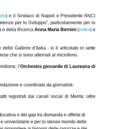
deo
) e il Sindaco di Napoli e Presidente ANCI
tenze per lo Sviluppo”, particolarmente per lo
tà e della Ricerca
Anna Maria Bernini
(
video
) e
delle Gallerie d’Italia - si è articolato in sette
prese che si sono alternati al microfono.
ridione, l’
Orchestra giovanile di Laureana di
ndazione e coordinato da giornalisti.
ti registrati dai canali social di Merita: oltre
educativa e del gap tra domanda e offerta di
 e universitarie e per lo stesso mondo delle
er rispondere ai bisogni delle ragazze e dei