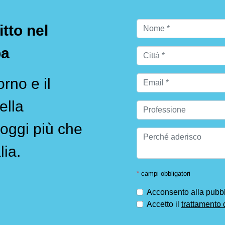
itto nel
pa
rno e il
ella
oggi più che
lia.
*
campi obbligatori
Acconsento alla pubbli
Accetto il
trattamento 