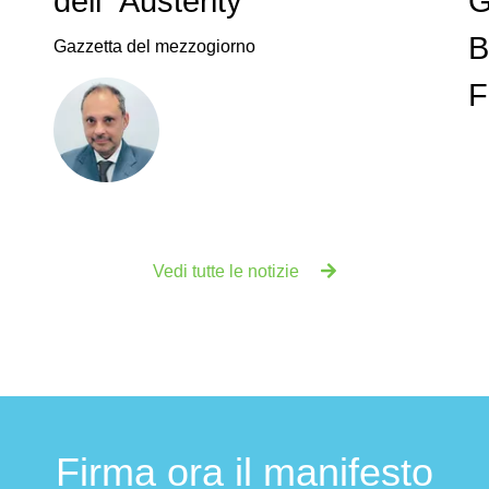
dell'"Austerity"
G
B
Gazzetta del mezzogiorno
F
Vedi tutte le notizie
Firma ora il manifesto