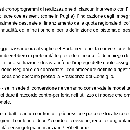
i cronoprogrammi di realizzazione di ciascun intervento con l’in
opolitane ove esistenti (come in Puglia), l’indicazione degli impe
tualmente destinate al finanziamento della quota regionale di c
annualità, ed infine i principi per la definizione del sistema di g
egge passano ora al vaglio del Parlamento per la conversione, h
ambierebbero in profondità le precedenti modalità di impiego del
mini una sottrazione di sovranità nell’impiego delle quote asse
 delle Regioni e da concordarsi, con procedure definite dirigistic
e di coesione operante presso la Presidenza del Consiglio.
 - se in sede di conversione ne verranno conservate le modalità d
idare il raccordo centro-periferia nell’utilizzo di risorse che 
nale.
del dibattito ad un confronto il più possibile pacato e focalizzat
ioni il contenuto di un Accordo di coesione, redatto congiuntame
lità dei singoli piani finanziari ? Riflettiamo.