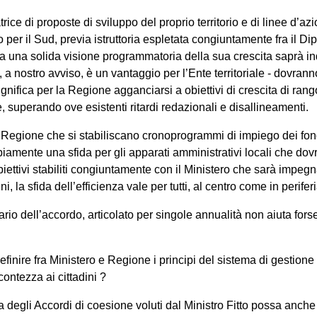
ice di proposte di sviluppo del proprio territorio e di linee d’a
 per il Sud, previa istruttoria espletata congiuntamente fra il Dip
a una solida visione programmatoria della sua crescita saprà ind
, a nostro avviso, è un vantaggio per l’Ente territoriale - dovran
ifica per la Regione agganciarsi a obiettivi di crescita di rang
superando ove esistenti ritardi redazionali e disallineamenti.
 Regione che si stabiliscano cronoprogrammi di impiego dei fond
biamente una sfida per gli apparati amministrativi locali che d
 obiettivi stabiliti congiuntamente con il Ministero che sarà imp
i, la sfida dell’efficienza vale per tutti, al centro come in periferi
iario dell’accordo, articolato per singole annualità non aiuta for
finire fra Ministero e Regione i principi del sistema di gestione
ontezza ai cittadini ?
ta degli Accordi di coesione voluti dal Ministro Fitto possa anche 