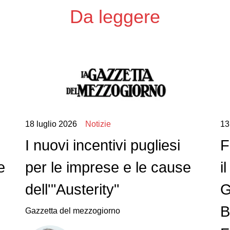
Da leggere
18 luglio 2026
Notizie
13
I nuovi incentivi pugliesi
F
e
per le imprese e le cause
i
dell'"Austerity"
G
B
Gazzetta del mezzogiorno