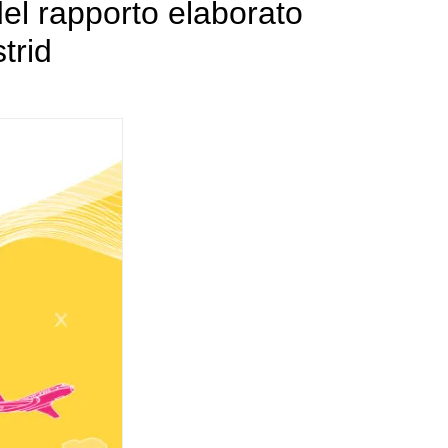
del rapporto elaborato
trid