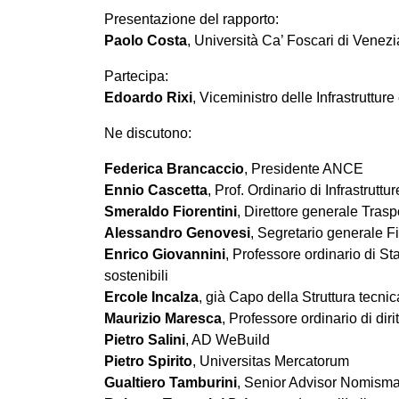
Presentazione del rapporto:
Paolo Costa
, Università Ca’ Foscari di Venezi
Partecipa:
Edoardo Rixi
, Viceministro delle Infrastrutture
Ne discutono:
Federica Brancaccio
, Presidente ANCE
Ennio Cascetta
, Prof. Ordinario di Infrastrut
Smeraldo Fiorentini
, Direttore generale Trasp
Alessandro Genovesi
, Segretario generale Fi
Enrico Giovannini
, Professore ordinario di St
sostenibili
Ercole Incalza
, già Capo della Struttura tecni
Maurizio Maresca
, Professore ordinario di dir
Pietro Salini
, AD WeBuild
Pietro Spirito
, Universitas Mercatorum
Gualtiero Tamburini
, Senior Advisor Nomism