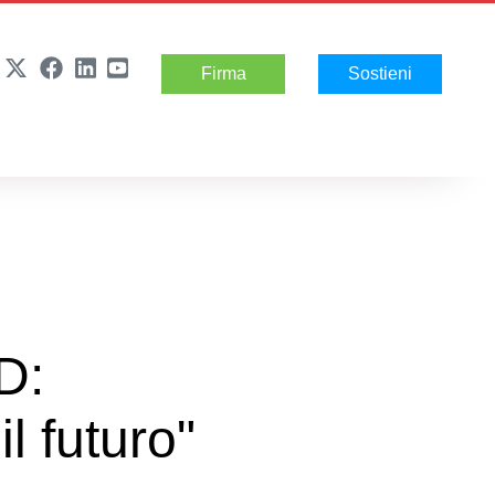
Firma
Sostieni
D:
il futuro"