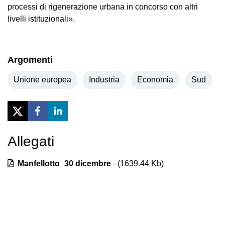
processi di rigenerazione urbana in concorso con altri
livelli istituzionali».
Argomenti
Unione europea
Industria
Economia
Sud
Allegati
Previous
Next
Manfellotto_30 dicembre
- (
1639.44
Kb)