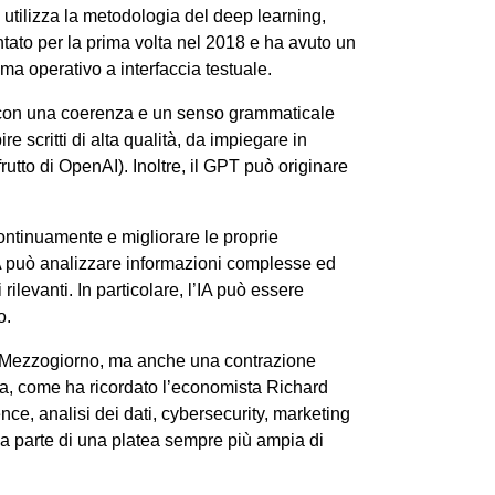
e utilizza la metodologia del deep learning,
ntato per la prima volta nel 2018 e ha avuto un
ema operativo a interfaccia testuale.
to con una coerenza e un senso grammaticale
e scritti di alta qualità, da impiegare in
utto di OpenAI). Inoltre, il GPT può originare
continuamente e migliorare le proprie
’IA può analizzare informazioni complesse ed
ilevanti. In particolare, l’IA può essere
no.
 del Mezzogiorno, ma anche una contrazione
cata, come ha ricordato l’economista Richard
ce, analisi dei dati, cybersecurity, marketing
 da parte di una platea sempre più ampia di