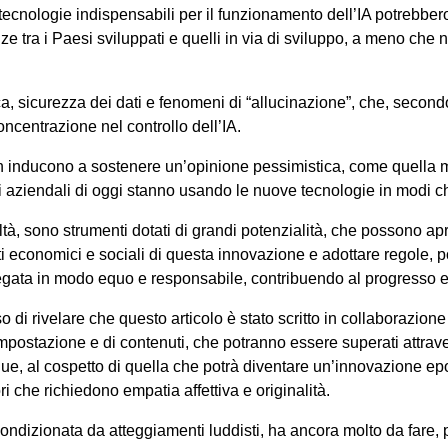
ecnologie indispensabili per il funzionamento dell’IA potrebber
e tra i Paesi sviluppati e quelli in via di sviluppo, a meno che 
ca, sicurezza dei dati e fenomeni di “allucinazione”, che, seco
oncentrazione nel controllo dell’IA.
n inducono a sostenere un’opinione pessimistica, come quella m
i aziendali di oggi stanno usando le nuove tecnologie in modi che
ealtà, sono strumenti dotati di grandi potenzialità, che possono ap
tti economici e sociali di questa innovazione e adottare regole, p
mpiegata in modo equo e responsabile, contribuendo al progresso 
o di rivelare che questo articolo è stato scritto in collaborazion
 impostazione e di contenuti, che potranno essere superati attrav
ue, al cospetto di quella che potrà diventare un’innovazione e
i che richiedono empatia affettiva e originalità.
ondizionata da atteggiamenti luddisti, ha ancora molto da fare,