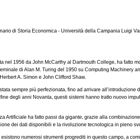
nario di Storia Economica - Università della Campania Luigi Van
iata nel 1956 da John McCarthy al Dartmouth College, ha fatto mol
eminale di Alan M. Turing del 1950 su Computing Machinery and
Herbert A. Simon e John Clifford Shaw.
 stata sempre più perfezionata, fino ad arrivare all’introduzione
a fine degli anni Novanta, questi sistemi hanno tratto nuovo impu
enza Artificiale ha fatto passi da gigante, grazie alla combinazione
ione dei dati disponibili e la rivoluzione tecnologica in pieno s
, esistono numerosi strumenti progrediti in questo campo, a co