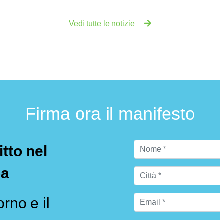
Vedi tutte le notizie
Firma ora il manifesto
itto nel
pa
rno e il