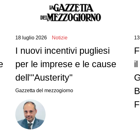
18 luglio 2026
Notizie
13
I nuovi incentivi pugliesi
F
e
per le imprese e le cause
i
dell'"Austerity"
G
B
Gazzetta del mezzogiorno
F