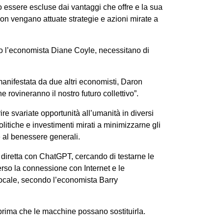
o essere escluse dai vantaggi che offre e la sua
non vengano attuate strategie e azioni mirate a
ndo l’economista Diane Coyle, necessitano di
anifestata da due altri economisti, Daron
 rovineranno il nostro futuro collettivo”.
rire svariate opportunità all’umanità in diversi
olitiche e investimenti mirati a minimizzarne gli
e al benessere generali.
e diretta con ChatGPT, cercando di testarne le
erso la connessione con Internet e le
pocale, secondo l’economista Barry
 prima che le macchine possano sostituirla.