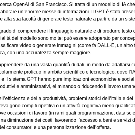
ricerca OpenAI di San Francisco. Si tratta di un modello di IA ch
 elaborare un’enorme messe di informazioni. Il GPT è stato prese
e alla sua facoltà di generare testo naturale a partire da un sist
in grado di comprendere il linguaggio naturale e di produrre tes
nzialità del modello sono molte: può essere adoperato per concepir
assificare video o generare immagini (come fa DALL-E, un altro fr
usica, con una accuratezza sempre maggiore.
 apprendere da una vasta quantità di dati, in modo da adattarsi 
ticolarmente proficuo in ambito scientifico e tecnologico, dove l
ale e il sistema GPT hanno pure implicazioni economiche e sociali r
roduttivi e amministrativi, eliminando o riducendo il lavoro uma
l’efficienza e della produttività, problemi storici dell’Italia e
revalgono compiti ripetitivi o un’attività cognitiva meno qualifi
ve occasioni di lavoro (in rami quali programmazione, data scien
 una diminuzione dei costi, favorendo l’accesso a beni e servizi
dei consumatori e una personalizzazione dell’offerta.