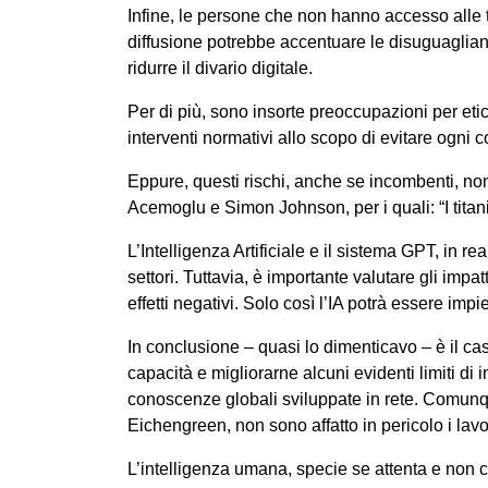
Infine, le persone che non hanno accesso alle t
diffusione potrebbe accentuare le disuguaglianz
ridurre il divario digitale.
Per di più, sono insorte preoccupazioni per eti
interventi normativi allo scopo di evitare ogni c
Eppure, questi rischi, anche se incombenti, no
Acemoglu e Simon Johnson, per i quali: “I titan
L’Intelligenza Artificiale e il sistema GPT, in r
settori. Tuttavia, è importante valutare gli impa
effetti negativi. Solo così l’IA potrà essere i
In conclusione – quasi lo dimenticavo – è il cas
capacità e migliorarne alcuni evidenti limiti di
conoscenze globali sviluppate in rete. Comunq
Eichengreen, non sono affatto in pericolo i lavor
L’intelligenza umana, specie se attenta e non c